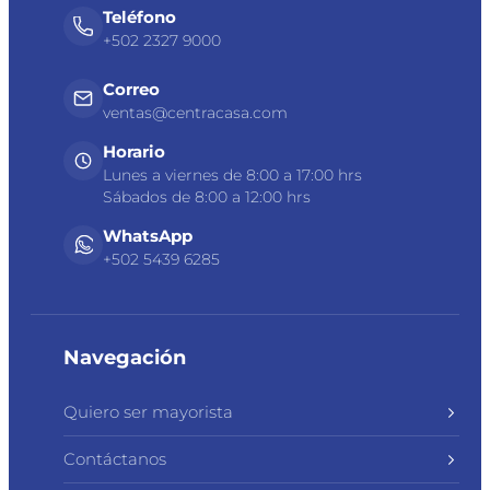
Teléfono
+502 2327 9000
Correo
ventas@centracasa.com
Horario
Lunes a viernes de 8:00 a 17:00 hrs
Sábados de 8:00 a 12:00 hrs
WhatsApp
+502 5439 6285
Navegación
Quiero ser mayorista
Contáctanos