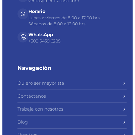
ventas@centracasa.com
Horario
Lunes a viernes de 8:00 a 17:00 hrs
Sábados de 8:00 a 12:00 hrs
WhatsApp
+502 5439 6285
Navegación
Quiero ser mayorista
Contáctanos
Trabaja con nosotros
Blog
Nosotros