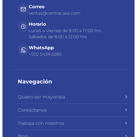
Correo
ventas@centracasa.com
Horario
Lunes a viernes de 8:00 a 17:00 hrs
Sábados de 8:00 a 12:00 hrs
WhatsApp
+502 5439 6285
Navegación
Quiero ser mayorista
Contáctanos
Trabaja con nosotros
Blog