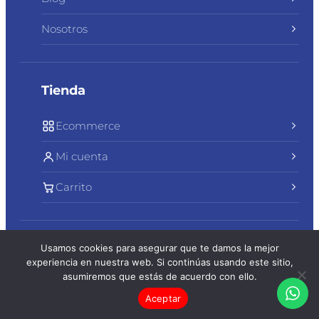
Nosotros
Tienda
Ecommerce
Mi cuenta
Carrito
Usamos cookies para asegurar que te damos la mejor
© 2026 Centracasa S.A. Todos los derechos reservados.
experiencia en nuestra web. Si continúas usando este sitio,
Política de privacidad
|
Política de cookies
|
asumiremos que estás de acuerdo con ello.
Términos y condiciones
|
Línea de ética
Aceptar