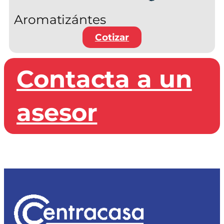
Aromatizántes
Cotizar
Contacta a un
asesor