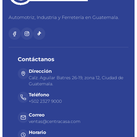
Automotriz, Industria y Ferretería en Guatemala.
Contáctanos
Dirección
Calz. Aguilar Batres 26-19, zona 12, Ciudad de
Guatemala.
Teléfono
+502 2327 9000
Correo
ventas@centracasa.com
Horario