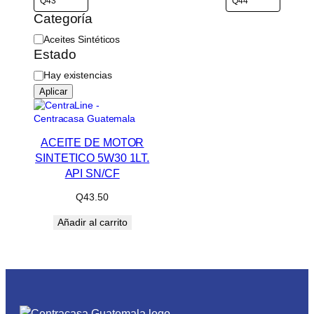
Categoría
C
Aceites Sintéticos
a
Estado
t
D
Hay existencias
e
i
g
Aplicar
s
o
p
r
o
í
n
ACEITE DE MOTOR
a
i
SINTETICO 5W30 1LT.
b
API SN/CF
i
l
Q
43.50
i
d
Añadir al carrito
a
d