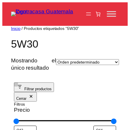
Saltar
al
contenido
Inicio
/ Productos etiquetados “5W30”
5W30
Mostrando el
único resultado
Filtrar productos
Cerrar
Filtros
Precio