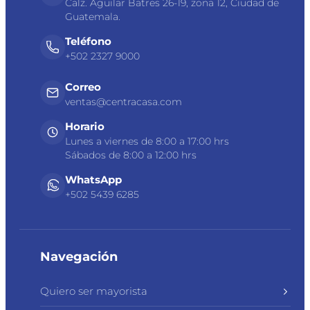
Calz. Aguilar Batres 26-19, zona 12, Ciudad de
Guatemala.
Teléfono
+502 2327 9000
Correo
ventas@centracasa.com
Horario
Lunes a viernes de 8:00 a 17:00 hrs
Sábados de 8:00 a 12:00 hrs
WhatsApp
+502 5439 6285
Navegación
Quiero ser mayorista