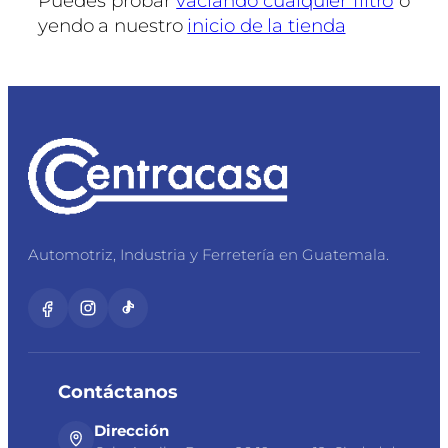
Puedes probar
vaciando cualquier filtro
o
yendo a nuestro
inicio de la tienda
Automotriz, Industria y Ferretería en Guatemala.
Contáctanos
Dirección