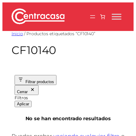
Saltar
al
contenido
Inicio
/ Productos etiquetados “CF10140”
CF10140
Filtrar productos
Cerrar
Filtros
Aplicar
No se han encontrado resultados