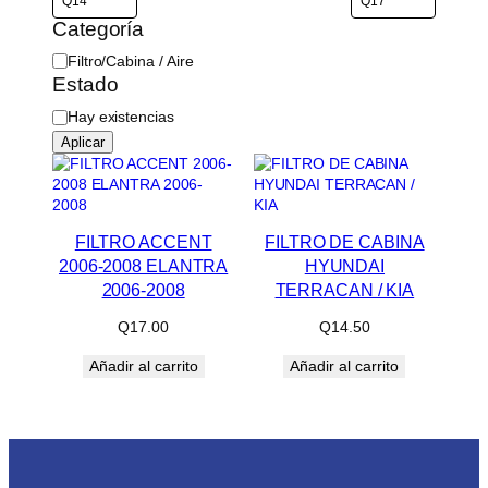
Categoría
C
Filtro/Cabina / Aire
a
Estado
t
D
Hay existencias
e
i
g
Aplicar
s
o
p
r
o
í
n
a
i
FILTRO ACCENT
FILTRO DE CABINA
b
2006-2008 ELANTRA
HYUNDAI
i
2006-2008
TERRACAN / KIA
l
i
Q
17.00
Q
14.50
d
a
Añadir al carrito
Añadir al carrito
d