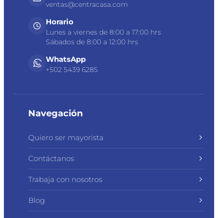
ventas@centracasa.com
Horario
Lunes a viernes de 8:00 a 17:00 hrs
Sábados de 8:00 a 12:00 hrs
WhatsApp
+502 5439 6285
Navegación
Quiero ser mayorista
Contáctanos
Trabaja con nosotros
Blog