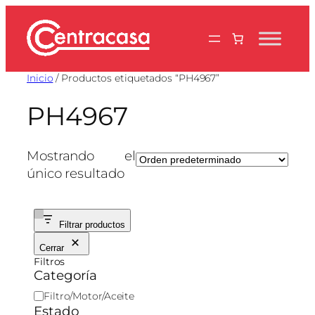
Saltar
al
contenido
Inicio
/ Productos etiquetados “PH4967”
PH4967
Mostrando el
único resultado
Filtrar productos
Cerrar
Filtros
Categoría
C
Filtro/Motor/Aceite
a
Estado