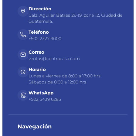
Dirección
Calz. Aguilar Batres 26-19, zona 12, Ciudad de
Guatemala.
Teléfono
+502 2327 9000
Correo
ventas@centracasa.com
Horario
Lunes a viernes de 8:00 a 17:00 hrs
Sábados de 8:00 a 12:00 hrs
WhatsApp
+502 5439 6285
Navegación