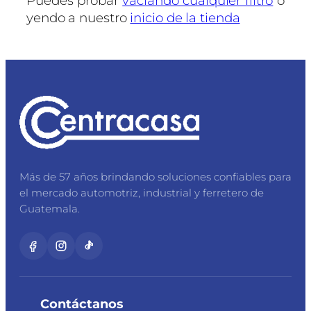
Puedes probar
vaciando cualquier filtro
o
yendo a nuestro
inicio de la tienda
Más de 57 años brindando soluciones confiables para
el mercado automotriz, industrial y ferretero de
Guatemala.
Contáctanos