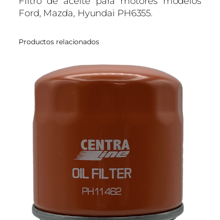
Filtro de aceite para motores modelos
,
Ford, Mazda, Hyundai PH6355.
F
O
Productos relacionados
R
D
M
A
Z
D
A
H
Y
U
N
D
A
I
c