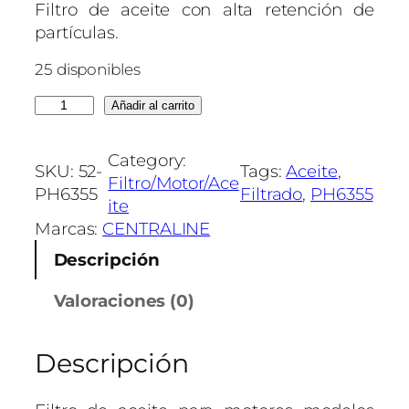
Filtro de aceite con alta retención de
partículas.
25 disponibles
F
Añadir al carrito
I
L
Category:
SKU:
52-
Tags:
Aceite
, 
T
Filtro/Motor/Ace
PH6355
Filtrado
, 
PH6355
R
ite
O
Marcas:
CENTRALINE
D
Descripción
E
A
Valoraciones (0)
C
E
Descripción
I
T
E