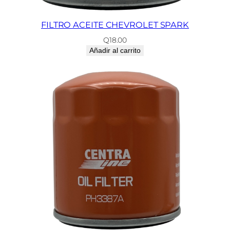
a
n
FILTRO ACEITE CHEVROLET SPARK
t
Q
18.00
i
Añadir al carrito
d
a
d