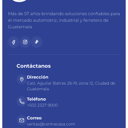
Más de 57 años brindando soluciones confiables para
el mercado automotriz, industrial y ferretero de
Guatemala.
Contáctanos
Dirección
Calz. Aguilar Batres 26-19, zona 12, Ciudad de
Guatemala.
Teléfono
+502 2327 9000
Correo
ventas@centracasa.com