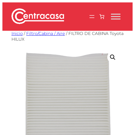
Saltar
al
contenido
Inicio
/
Filtro/Cabina / Aire
/ FILTRO DE CABINA Toyota
HILUX