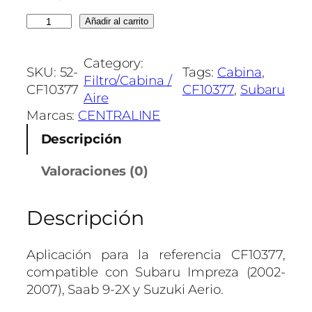
F
Añadir al carrito
I
L
Category:
SKU:
52-
Tags:
Cabina
, 
T
Filtro/Cabina /
CF10377
CF10377
, 
Subaru
R
Aire
O
Marcas:
CENTRALINE
D
Descripción
E
C
Valoraciones (0)
A
B
Descripción
I
N
A
Aplicación para la referencia CF10377,
T
compatible con Subaru Impreza (2002-
o
2007), Saab 9-2X y Suzuki Aerio.
y