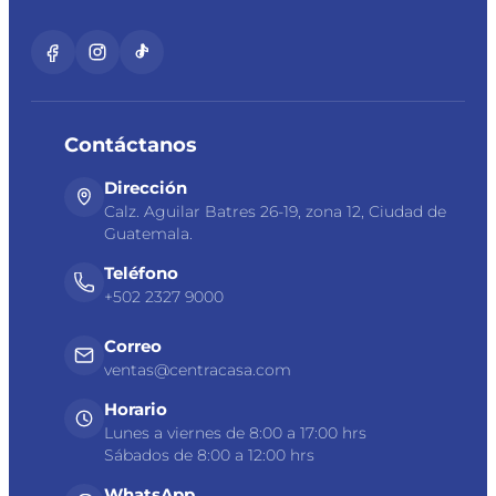
Contáctanos
Dirección
Calz. Aguilar Batres 26-19, zona 12, Ciudad de
Guatemala.
Teléfono
+502 2327 9000
Correo
ventas@centracasa.com
Horario
Lunes a viernes de 8:00 a 17:00 hrs
Sábados de 8:00 a 12:00 hrs
WhatsApp