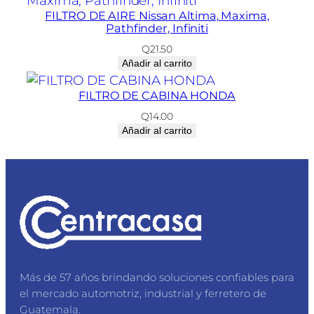
FILTRO DE AIRE Nissan Altima, Maxima,
Pathfinder, Infiniti
Q
21.50
Añadir al carrito
FILTRO DE CABINA HONDA
Q
14.00
Añadir al carrito
Más de 57 años brindando soluciones confiables para
el mercado automotriz, industrial y ferretero de
Guatemala.