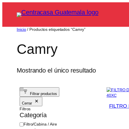
Saltar
al
contenido
Inicio
/ Productos etiquetados “Camry”
Camry
Mostrando el único resultado
Filtrar productos
Cerrar
FILTRO
Filtros
Categoría
C
Filtro/Cabina / Aire