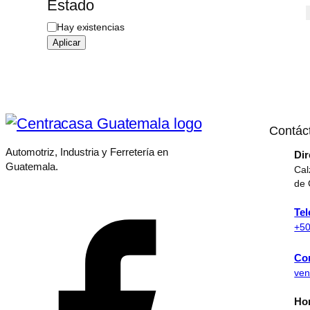
a
Estado
t
D
Hay existencias
e
i
g
Aplicar
s
o
p
r
o
í
n
a
i
b
Contác
i
l
Automotriz, Industria y Ferretería en
Dir
i
Guatemala.
Cal
d
de 
a
d
Tel
+50
Co
ven
Hor