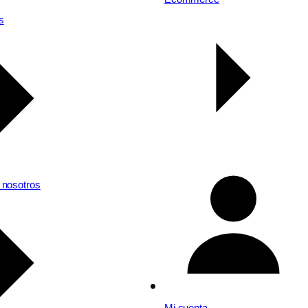
s
 nosotros
Mi cuenta