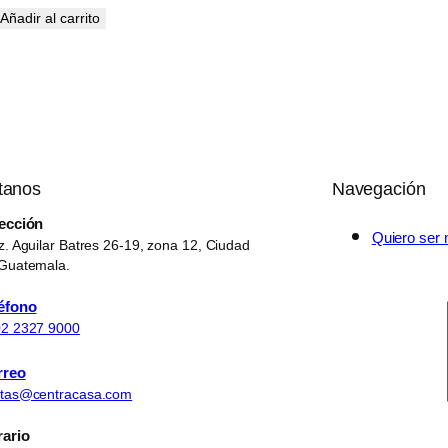
Añadir al carrito
tanos
Navegación
ección
Quiero ser 
z. Aguilar Batres 26-19, zona 12, Ciudad
Guatemala.
éfono
2 2327 9000
rreo
tas@centracasa.com
ario