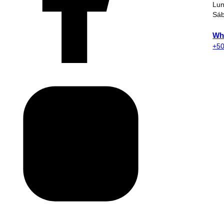
Lun
Sáb
Wh
+50