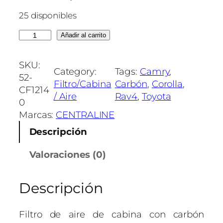
25 disponibles
F
Añadir al carrito
I
L
SKU:
Category:
Tags:
Camry
, 
T
52-
Filtro/Cabina
Carbón
, 
Corolla
, 
R
CF1214
/ Aire
Rav4
, 
Toyota
O
0
D
Marcas:
CENTRALINE
E
Descripción
C
A
Valoraciones (0)
B
I
Descripción
N
A
T
Filtro de aire de cabina con carbón
O