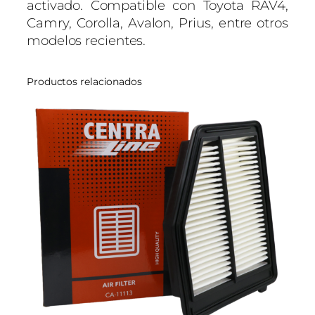
activado. Compatible con Toyota RAV4,
Y
Camry, Corolla, Avalon, Prius, entre otros
O
modelos recientes.
T
A
Productos relacionados
R
A
V
-
4
4
0
X
C
c
a
n
t