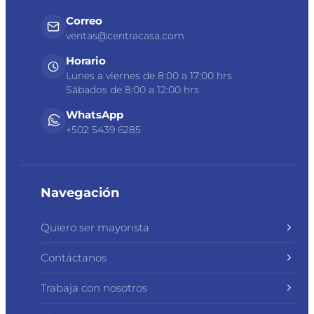
Correo
ventas@centracasa.com
Horario
Lunes a viernes de 8:00 a 17:00 hrs
Sábados de 8:00 a 12:00 hrs
WhatsApp
+502 5439 6285
Navegación
Quiero ser mayorista
Contáctanos
Trabaja con nosotros